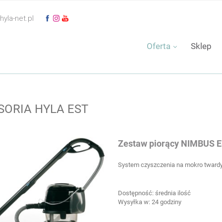
yla-net.pl
Oferta
Sklep
SORIA HYLA EST
Zestaw piorący NIMBUS 
System czyszczenia na mokro twardy
Dostępność:
średnia ilość
Wysyłka w:
24 godziny