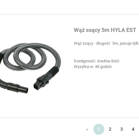
Wąż ssący 5m HYLA EST
Wąż ssący - długość 5m, pasuje tyl
Dostępność:
średnia ilość
Wysyłka w:
48 godzin
«
1
2
3
4