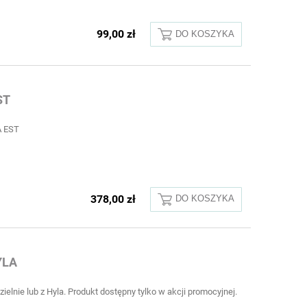
99,00 zł
DO KOSZYKA
ST
A EST
378,00 zł
DO KOSZYKA
YLA
elnie lub z Hyla. Produkt dostępny tylko w akcji promocyjnej.