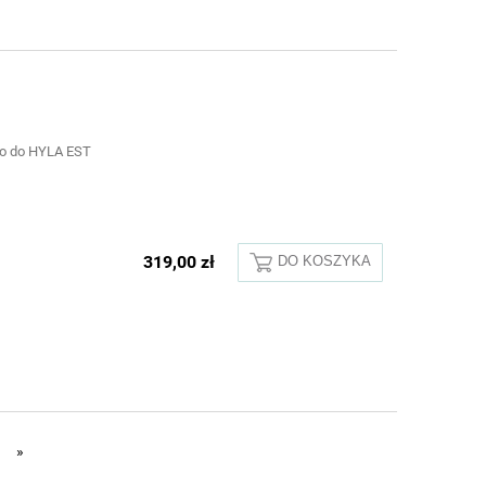
ko do HYLA EST
319,00 zł
DO KOSZYKA
»