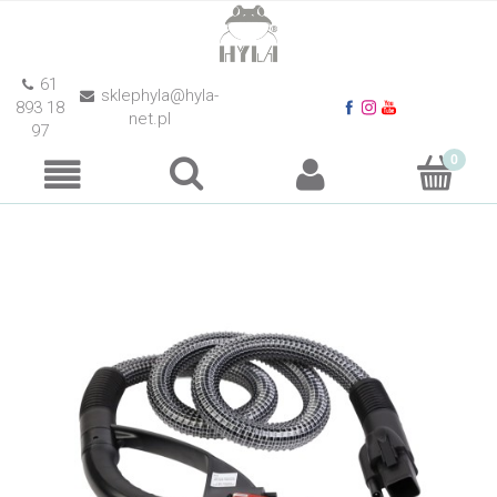
61
sklephyla@hyla-
893 18
net.pl
97