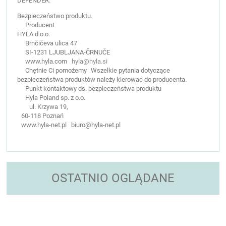
DEFENDER.
Bezpieczeństwo produktu.
Producent
HYLA d.o.o.
Brnčičeva ulica 47
SI-1231 LJUBLJANA-ČRNUČE
www.hyla.com
hyla@hyla.si
Chętnie Ci pomożemy Wszelkie pytania dotyczące
bezpieczeństwa produktów należy kierować do producenta.
Punkt kontaktowy ds. bezpieczeństwa produktu
Hyla Poland sp. z o.o.
ul. Krzywa 19,
60-118 Poznań
www.hyla-net.pl biuro@hyla-net.pl
OSTATNIO OGLĄDANE