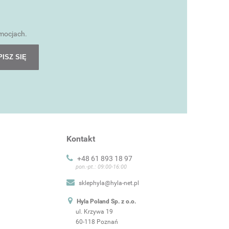
omocjach.
PISZ SIĘ
Kontakt
+48 61 893 18 97
pon.-pt.: 09:00-16:00
sklephyla@hyla-net.pl
Hyla Poland Sp. z o.o.
ul. Krzywa 19
60-118 Poznań