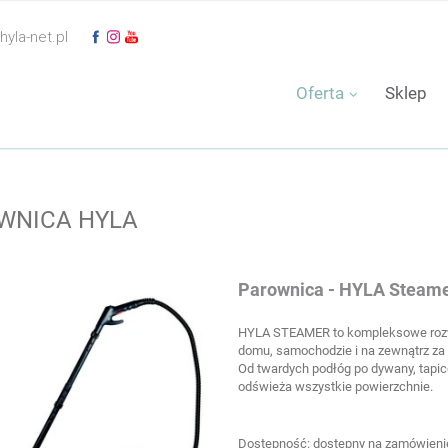
yla-net.pl
Oferta
Sklep
WNICA HYLA
Parownica - HYLA Steam
HYLA STEAMER to kompleksowe rozwi
domu, samochodzie i na zewnątrz za
Od twardych podłóg po dywany, tapic
odświeża wszystkie powierzchnie.
Dostępność:
dostępny na zamówieni