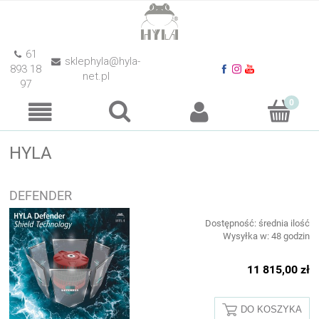
61
sklephyla@hyla-
893 18
net.pl
97
HYLA
DEFENDER
Dostępność:
średnia ilość
Wysyłka w:
48 godzin
11 815,00 zł
DO KOSZYKA